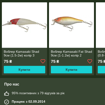
Воблер Kamasaki Shad
Воблер Kamasaki Fat Shad
Вобл
9см (1.5-2м) колір 3
9см (1-1.2м) колір 2
(0.8
75
75
75
₴
₴
Купити
Купити
Про нас
95% позитивних з 79 відгуків за рік
Працює з 02.09.2014