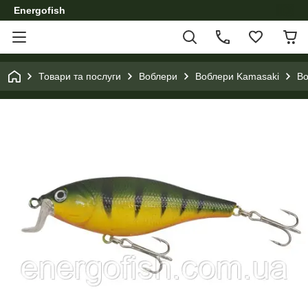
Energofish
Товари та послуги
Воблери
Воблери Kamasaki
Во