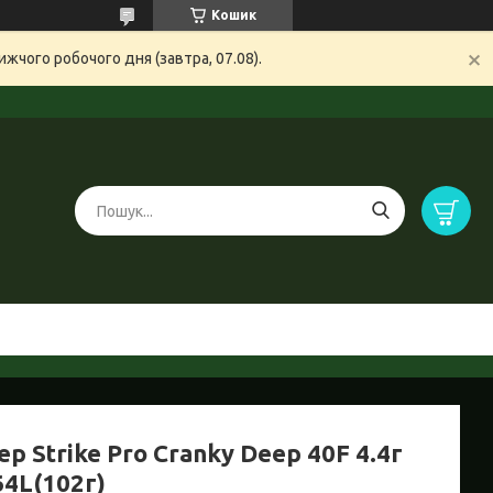
Кошик
жчого робочого дня (завтра, 07.08).
р Strike Pro Cranky Deep 40F 4.4г
64L(102г)