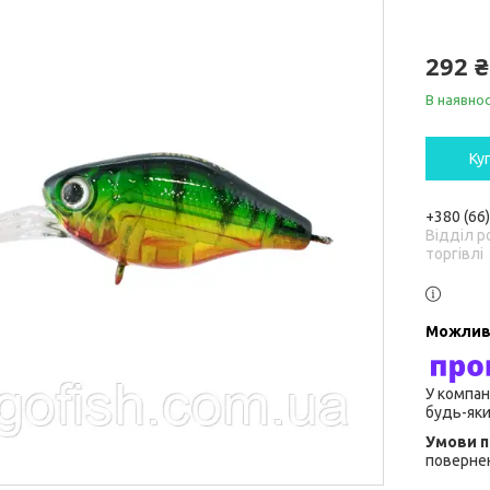
292 ₴
В наявнос
Ку
+380 (66
Відділ р
торгівлі
У компан
будь-яки
повернен