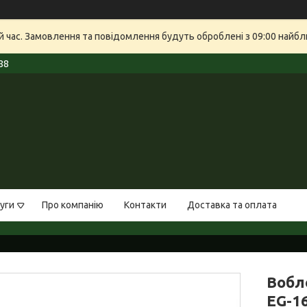
й час. Замовлення та повідомлення будуть оброблені з 09:00 найбли
88
уги
Про компанію
Контакти
Доставка та оплата
Вобле
EG-1