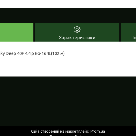
Характеристики
І
ky Deep 40F 4.4 р EG-164L(102 м)
Сайт створений на маркетплейсі
Prom.ua