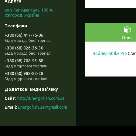
вул. Капушанська, 108 А,
Ужгород, Україна
+380 (66) 417-75-06
Опис
Відділ роздрібної торгівлі
+380 (68) 826-36-30
Воблер Strike Pro
Cran
Відділ роздрібної торгівлі
+380 (68) 708-93-88
Відділ гуртової торгівлі
+380 (50) 988-82-28
Відділ гуртової торгівлі
http://Energofish.com.ua
Energofish.ua@gmail.com