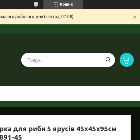
Кошик
жчого робочого дня (завтра, 07.08).
рка для риби 5 ярусів 45х45х95см
891-45