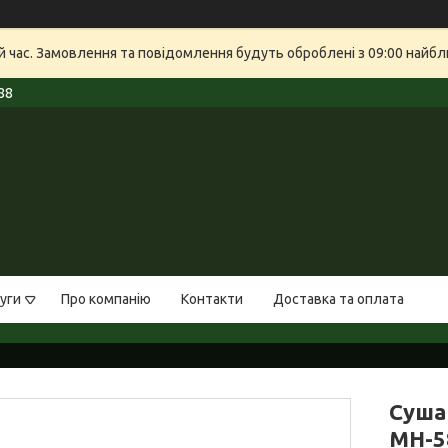
й час. Замовлення та повідомлення будуть оброблені з 09:00 найбли
88
уги
Про компанію
Контакти
Доставка та оплата
Суша
MH-5