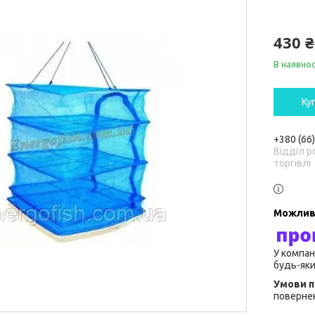
430 ₴
В наявнос
Ку
+380 (66
Відділ р
торгівлі
У компан
будь-яки
повернен