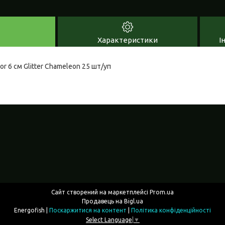
Характеристики
І
or 6 см Glitter Chameleon 25 шт/уп
Сайт створений на маркетплейсі
Prom.ua
Продавець на Bigl.ua
Energofish |
Поскаржитися на контент
|
Політика конфіденційності
Select Language
▼