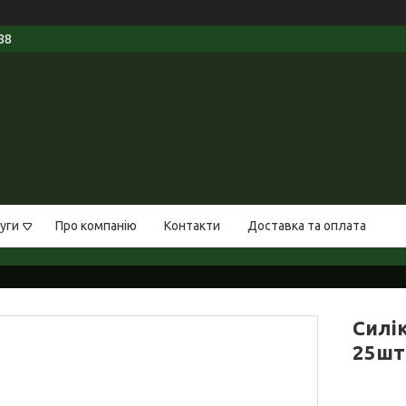
88
уги
Про компанію
Контакти
Доставка та оплата
Силі
25шт