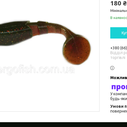
180 ₴
Мінімальн
В наявнос
Ку
+380 (66
Відділ р
торгівлі
У компан
будь-яки
повернен