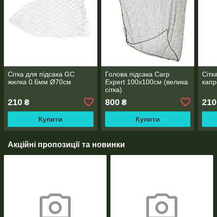
Сітка для підсака GC
Голова підсака Carp
Сітк
жилка 0.6мм Ø70см
Expert 100x100см (велика
капр
сітка)
210
800
210
₴
₴
Купити
Купити
Акційні пропозиції та новинки