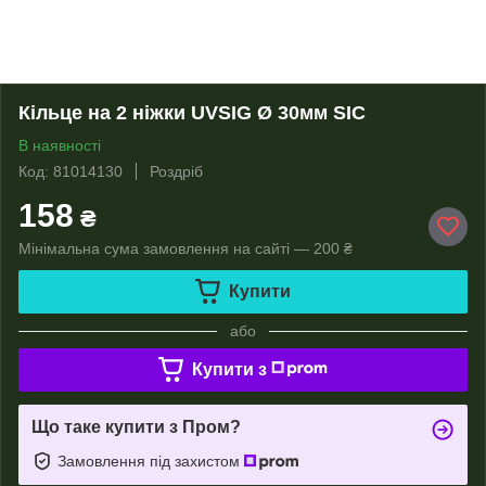
Кільце на 2 ніжки UVSIG Ø 30мм SIC
В наявності
Код: 81014130
Роздріб
158
₴
Мінімальна сума замовлення на сайті — 200 ₴
Купити
або
Купити з
Що таке купити з Пром?
Замовлення під захистом