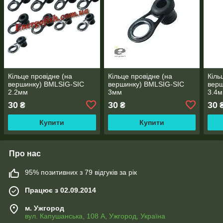
Кільце провідне (на
Кільце провідне (на
Кіль
вершинку) BMLSIG-SIC
вершинку) BMLSIG-SIC
верш
2.2мм
3мм
3.4
30
30
30
₴
₴
Купити
Купити
Про нас
95% позитивних з 79 відгуків за рік
Працює з 02.09.2014
м. Ужгород
вул. Капушанська, 108 А, Ужгород, Україна