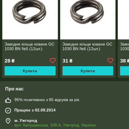
Заводне кільце коване GC
Заводне кільце коване GC
Заво
1030 BN №5 (12шт.)
1030 BN №6 (12шт.)
1030
28
31
38
₴
₴
Купити
Купити
Про нас
95% позитивних з 85 відгуків за рік
Працює з 02.09.2014
м. Ужгород
вул. Капушанська, 108 А, Ужгород, Україна