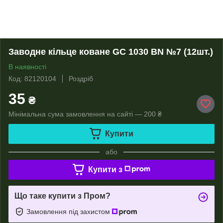
Заводне кільце коване GC 1030 BN №7 (12шт.)
В наявності
Код: 82120104
Роздріб
35
₴
Мінімальна сума замовлення на сайті — 200 ₴
Купити
або
Купити з
Що таке купити з Пром?
Замовлення під захистом