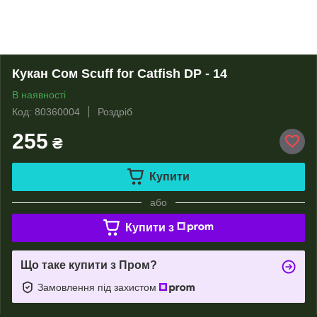
Кукан Сом Scuff for Catfish DP - 14
В наявності
Код: 80360004
Роздріб
255
₴
Купити
або
Купити з
Що таке купити з Пром?
Замовлення під захистом