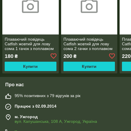
Плаваючий повідець
Плаваючий повідець
Пла
Catfish жовтий для лову
Catfish жовтий для лову
Catf
сома 1 гачок з поплавком
сома 2 гачки з поплавком
сома
попл
180
200
220
₴
₴
Купити
Купити
Про нас
95% позитивних з 79 відгуків за рік
Працює з 02.09.2014
м. Ужгород
вул. Капушанська, 108 А, Ужгород, Україна