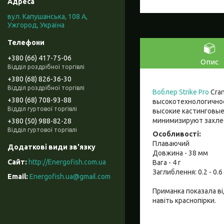
вул. Капушанська, 108 А,
Ужгород, Україна
+380 (66) 417-75-06
Опис
Відділ роздрібної торгівлі
+380 (68) 826-36-30
Відділ роздрібної торгівлі
Воблер Strike Pro
Cran
+380 (68) 708-93-88
высокотехнологичное
Відділ гуртової торгівлі
высокие кастинговые
минимизируют захле
+380 (50) 988-82-28
Відділ гуртової торгівлі
Особливості:
Плаваючий
Довжина - 38 мм
http://Energofish.com.ua
Вага - 4 г
Заглиблення: 0.2 - 0.6
Energofish.ua@gmail.com
Приманка показала від
навіть краснопірки.