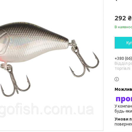
292 ₴
В наявнос
Ку
+380 (66
Відділ р
торгівлі
У компан
будь-яки
повернен