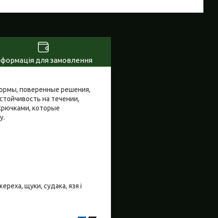
нформація для замовлення
 формы, поверенные решения,
стойчивость на течении,
крючками, которые
бу.
ереха, щуки, судака, язя і