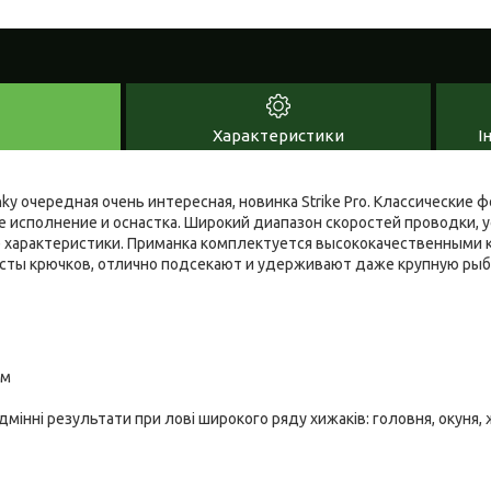
Характеристики
І
ky очередная очень интересная, новинка Strike Pro. Классические
 исполнение и оснастка. Широкий диапазон скоростей проводки, у
 характеристики. Приманка комплектуется высококачественными 
сты крючков, отлично подсекают и удерживают даже крупную ры
 м
мінні результати при лові широкого ряду хижаків: головня, окуня, ж