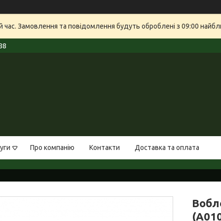
й час. Замовлення та повідомлення будуть оброблені з 09:00 найбли
88
уги
Про компанію
Контакти
Доставка та оплата
Вобле
(A01