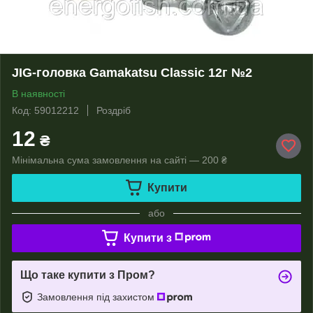
JIG-головка Gamakatsu Classic 12г №2
В наявності
Код: 59012212
Роздріб
12
₴
Мінімальна сума замовлення на сайті — 200 ₴
Купити
або
Купити з
Що таке купити з Пром?
Замовлення під захистом