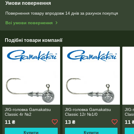
Умови повернення
Повернення товару впродовж 14 днів за рахунок покупця
Всі умови повернення
Подібні товари компанії
JIG-головка Gamakatsu
JIG-головка Gamakatsu
JIG-
Classic 4г №2
Classic 12г №1/0
Clas
11
13
11
₴
₴
Купити
Купити