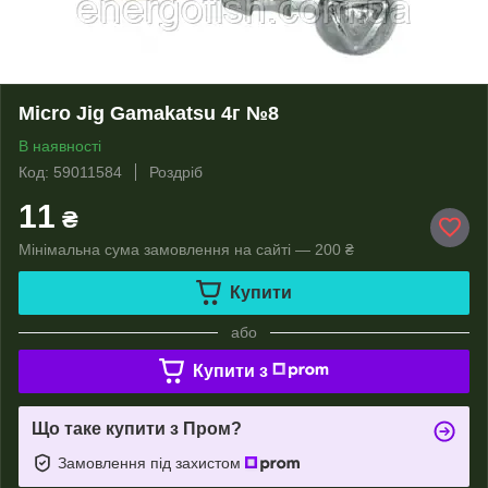
Micro Jig Gamakatsu 4г №8
В наявності
Код: 59011584
Роздріб
11
₴
Мінімальна сума замовлення на сайті — 200 ₴
Купити
або
Купити з
Що таке купити з Пром?
Замовлення під захистом