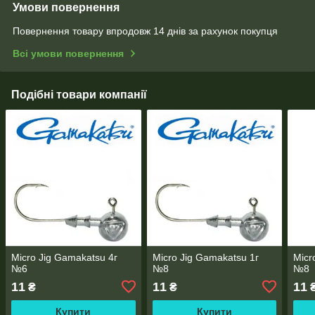
Умови повернення
Повернення товару впродовж 14 днів за рахунок покупця
Всі умови повернення
Подібні товари компанії
Micro Jig Gamakatsu 4г
Micro Jig Gamakatsu 1г
Micr
№6
№8
№8
11
11
11
₴
₴
Купити
Купити