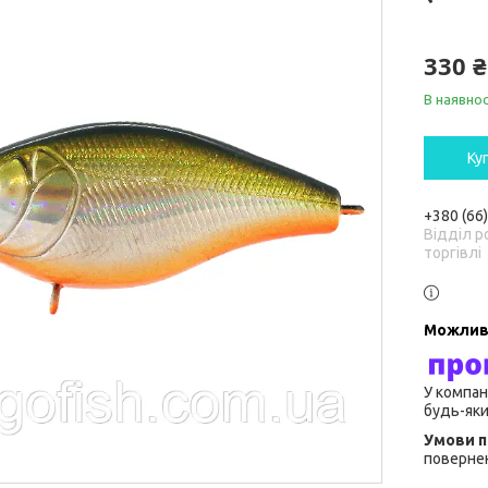
330 ₴
В наявнос
Ку
+380 (66
Відділ р
торгівлі
У компан
будь-яки
повернен