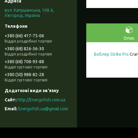
вул. Капушанська, 108 А,
Ужгород, Україна
+380 (66) 417-75-06
Опис
Відділ роздрібної торгівлі
+380 (68) 826-36-30
Воблер Strike Pro
Cran
Відділ роздрібної торгівлі
+380 (68) 708-93-88
Відділ гуртової торгівлі
+380 (50) 988-82-28
Відділ гуртової торгівлі
http://Energofish.com.ua
Energofish.ua@gmail.com