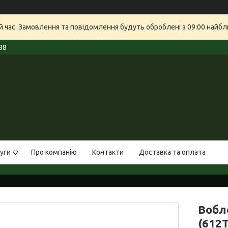
й час. Замовлення та повідомлення будуть оброблені з 09:00 найбли
88
уги
Про компанію
Контакти
Доставка та оплата
Вобле
(612T