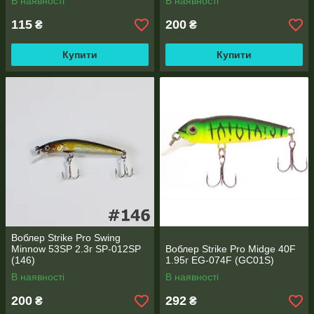
В наявності
В наявності
115
200
₴
₴
Купити
Купити
Воблер Strike Pro Swing
Minnow 53SP 2.3г SP-012SP
Воблер Strike Pro Midge 40F
(146)
1.95г EG-074F (GC01S)
В наявності
В наявності
200
292
₴
₴